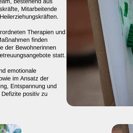
 Team, bestehend aus
fskräfte, Mitarbeitende
Heilerziehungskräften.
verordneten Therapien und
 Maßnahmen finden
isse der Bewohnerinnen
treuungsangebote statt.
 und emotionale
owie im Ansatz der
rung, Entspannung und
efizite positiv zu